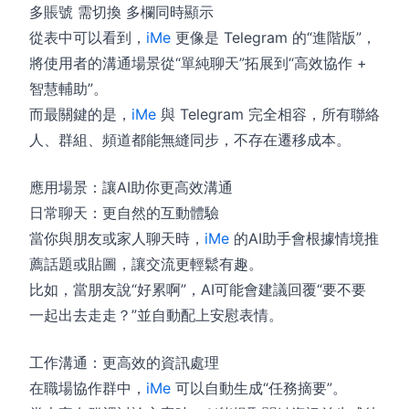
多賬號 需切換 多欄同時顯示
從表中可以看到，
iMe
更像是 Telegram 的“進階版”，
將使用者的溝通場景從“單純聊天”拓展到“高效協作 +
智慧輔助”。
而最關鍵的是，
iMe
與 Telegram 完全相容，所有聯絡
人、群組、頻道都能無縫同步，不存在遷移成本。
應用場景：讓AI助你更高效溝通
日常聊天：更自然的互動體驗
當你與朋友或家人聊天時，
iMe
的AI助手會根據情境推
薦話題或貼圖，讓交流更輕鬆有趣。
比如，當朋友說“好累啊”，AI可能會建議回覆“要不要
一起出去走走？”並自動配上安慰表情。
工作溝通：更高效的資訊處理
在職場協作群中，
iMe
可以自動生成“任務摘要”。