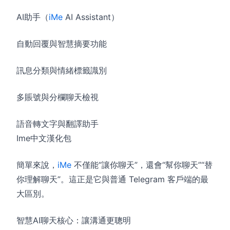
AI助手（
iMe
AI Assistant）
自動回覆與智慧摘要功能
訊息分類與情緒標籤識別
多賬號與分欄聊天檢視
語音轉文字與翻譯助手
Ime中文漢化包
簡單來說，
iMe
不僅能“讓你聊天”，還會“幫你聊天”“替
你理解聊天”。這正是它與普通 Telegram 客戶端的最
大區別。
智慧AI聊天核心：讓溝通更聰明