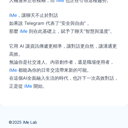
人機邊界正在模糊，而
iMe
也正在引領這種趨勢。
iMe
，讓聊天不止於對話
如果說 Telegram 代表了“安全與自由”，
那麼
iMe
則在此基礎上，賦予了聊天“智慧與溫度”。
它用 AI 讓資訊傳遞更精準，讓對話更自然，讓溝通更
高效。
無論你是社交達人、內容創作者，還是職場使用者，
iMe
都能為你的日常交流帶來新的可能。
在這個AI全面融入生活的時代，也許下一次高效對話，
正是從
iMe
開始。