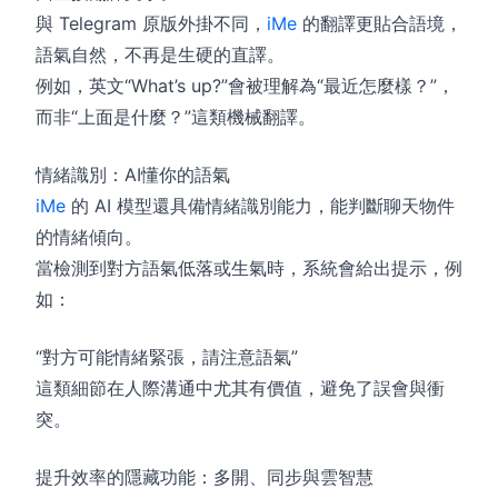
與 Telegram 原版外掛不同，
iMe
的翻譯更貼合語境，
語氣自然，不再是生硬的直譯。
例如，英文“What’s up?”會被理解為“最近怎麼樣？”，
而非“上面是什麼？”這類機械翻譯。
情緒識別：AI懂你的語氣
iMe
的 AI 模型還具備情緒識別能力，能判斷聊天物件
的情緒傾向。
當檢測到對方語氣低落或生氣時，系統會給出提示，例
如：
“對方可能情緒緊張，請注意語氣”
這類細節在人際溝通中尤其有價值，避免了誤會與衝
突。
提升效率的隱藏功能：多開、同步與雲智慧