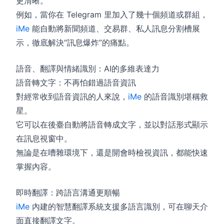
更清晰。
例如，當你在 Telegram 里加入了幾十個頻道或群組，
iMe
能自動將新聞頻道、交易群、私人訊息分割槽展
示，徹底解決“訊息爆炸”的痛點。
語音、翻譯與情緒識別：AI的多維表達力
語音轉文字：不再怕錯過語音資訊
對經常收到語音資訊的人來說，
iMe
的語音識別堪稱救
星。
它可以在後臺自動將語音轉成文字，並以對話形式顯示
在訊息視窗中。
無論是在嘈雜環境下，還是開會時檢視資訊，都能快速
掌握內容。
即時翻譯：跨語言溝通更順暢
iMe
內建的智慧翻譯系統支援多語言識別，可在聊天介
面直接翻譯文字。