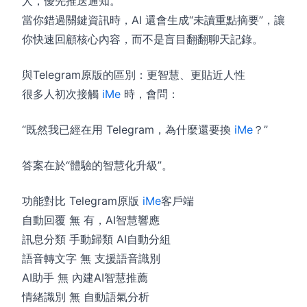
人，優先推送通知。
當你錯過關鍵資訊時，AI 還會生成“未讀重點摘要”，讓
你快速回顧核心內容，而不是盲目翻翻聊天記錄。
與Telegram原版的區別：更智慧、更貼近人性
很多人初次接觸
iMe
時，會問：
“既然我已經在用 Telegram，為什麼還要換
iMe
？”
答案在於“體驗的智慧化升級”。
功能對比 Telegram原版
iMe
客戶端
自動回覆 無 有，AI智慧響應
訊息分類 手動歸類 AI自動分組
語音轉文字 無 支援語音識別
AI助手 無 內建AI智慧推薦
情緒識別 無 自動語氣分析