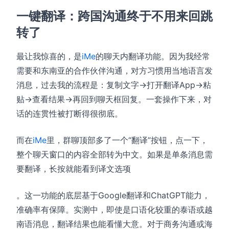
一键翻译：跨国沟通终于不用来回跳
转了
最让我惊喜的，是
iMe
的聊天内翻译功能。因为我经常
需要和东南亚的合作伙伴沟通，对方习惯用当地语言发
消息，过去我的流程是：复制文字→打开翻译App→粘
贴→查看结果→再回到聊天框回复。一套操作下来，对
话的连贯性被打断得很彻底。
而在
iMe
里，群聊顶部多了一个“翻译”按钮，点一下，
整个聊天窗口的内容全部转为中文。如果是单条消息需
要翻译，长按就能看到译文选项
。这一功能的底层基于Google翻译和ChatGPT能力，
准确率有保障。实测中，即使是口语化较重的泰语或越
南语消息，翻译结果也能看懂大意。对于商务沟通或海