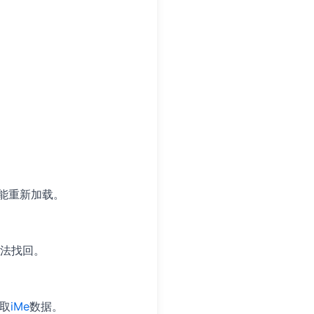
能重新加载。
法找回。
提取
iMe
数据。