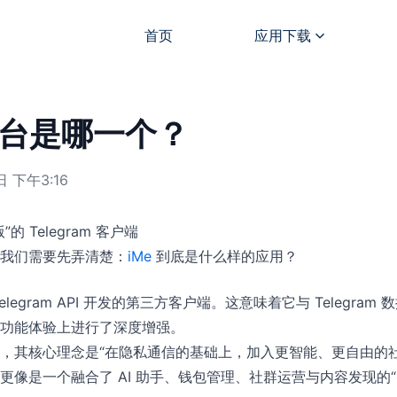
首页
应用下载
平台是哪一个？
 下午3:16
 Telegram 客户端
我们需要先弄清楚：
iMe
到底是什么样的应用？
elegram API 开发的第三方客户端。这意味着它与 Telegra
功能体验上进行了深度增强。
，其核心理念是“在隐私通信的基础上，加入更智能、更自由的社
更像是一个融合了 AI 助手、钱包管理、社群运营与内容发现的“