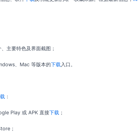
介、主要特色及界面截图；
indows、Mac 等版本的
下载
入口。
载
：
gle Play 或 APK 直接
下载
；
tore；