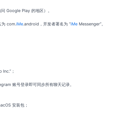
 Google Play 的地区）。
为 com.
iMe
.android，开发者署名为 “
iMe
Messenger”。
；
 Inc.”；
legram 账号登录即可同步所有聊天记录。
macOS 安装包；