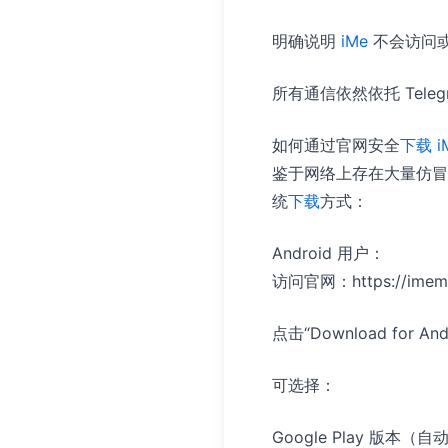
明确说明
iMe
不会访问
所有通信依然依托 Tele
如何通过官网安全
下载
i
鉴于网络上存在大量仿冒
统
下载
方式：
Android 用户：
访问官网：https://imem
点击“Download for An
可选择：
Google Play 版本