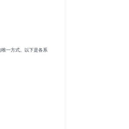
的唯一方式。以下是各系