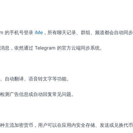
ram 的手机号登录
iMe
，所有聊天记录、群组、频道都会自动同步
息，依然通过 Telegram 的官方云端同步系统。
、自动翻译、语音转文字等功能。
检测广告信息或自动回复常见问题。
种主流加密货币，用户可以在应用内安全存储、发送或兑换代币